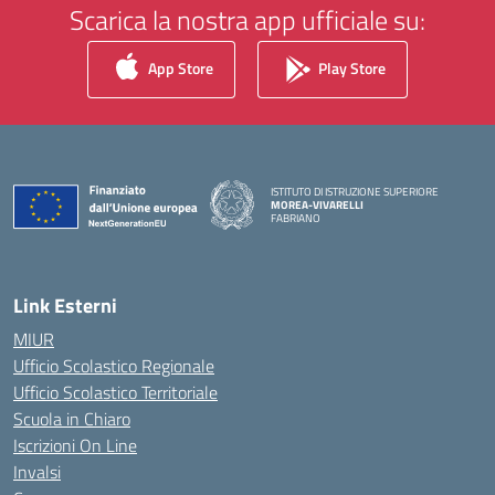
Scarica la nostra app ufficiale su:
App Store
Play Store
ISTITUTO DI ISTRUZIONE SUPERIORE
MOREA-VIVARELLI
FABRIANO
— Visita la pagina iniziale della scuola
Link Esterni
MIUR
Ufficio Scolastico Regionale
Ufficio Scolastico Territoriale
Scuola in Chiaro
Iscrizioni On Line
Invalsi