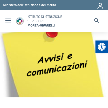
Vai ai contenuti
Vai al menu di navigazione
Vai al footer
Ministero dell'Istruzione e del Merito
ISTITUTO DI ISTRUZIONE
SUPERIORE
MOREA-VIVARELLI
Apr