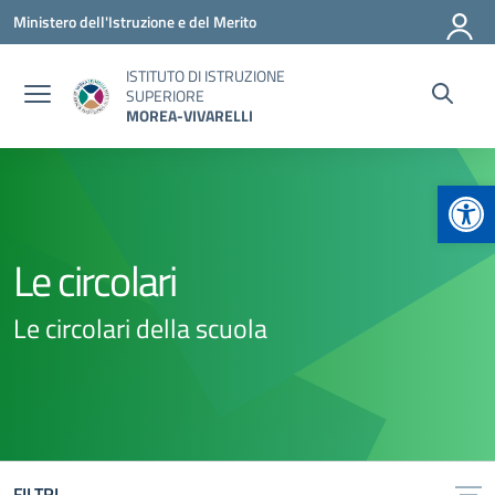
Vai ai contenuti
Vai al menu di navigazione
Vai al footer
Ministero dell'Istruzione e del Merito
ISTITUTO DI ISTRUZIONE
SUPERIORE
MOREA-VIVARELLI
Apr
Le circolari
Le circolari della scuola
FILTRI