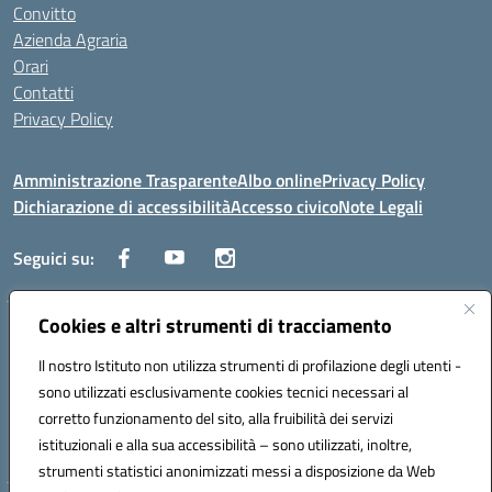
Convitto
Azienda Agraria
Orari
Contatti
Privacy Policy
Amministrazione Trasparente
Albo online
Privacy Policy
Dichiarazione di accessibilità
Accesso civico
Note Legali
Seguici su:
Cookies e altri strumenti di tracciamento
Via dei Cappuccini, 5 - 60044 Fabriano (AN) - Tel. 0732 3373 - 0732
3573 - Mail: anis01700P@istruzione.it - PEC:
Il nostro Istituto non utilizza strumenti di profilazione degli utenti -
anis01700P@pec.istruzione.it
sono utilizzati esclusivamente cookies tecnici necessari al
Codice meccanografico: ANIS01700P - Codice iPA: istsc_ANIS01700P -
corretto funzionamento del sito, alla fruibilità dei servizi
C.F. 81002710424 - Codice univoco fatturazione elettronica (CUF):
istituzionali e alla sua accessibilità – sono utilizzati, inoltre,
UFBMDS
strumenti statistici anonimizzati messi a disposizione da Web