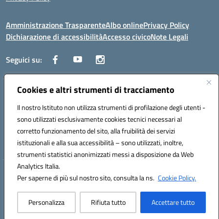
Amministrazione Trasparente
Albo online
Privacy Policy
Dichiarazione di accessibilità
Accesso civico
Note Legali
Seguici su:
Cookies e altri strumenti di tracciamento
Via dei Cappuccini, 5 - 60044 Fabriano (AN) - Tel. 0732 3373 - 0732
3573 - Mail: anis01700P@istruzione.it - PEC:
Il nostro Istituto non utilizza strumenti di profilazione degli utenti -
anis01700P@pec.istruzione.it
sono utilizzati esclusivamente cookies tecnici necessari al
Codice meccanografico: ANIS01700P - Codice iPA: istsc_ANIS01700P -
corretto funzionamento del sito, alla fruibilità dei servizi
C.F. 81002710424 - Codice univoco fatturazione elettronica (CUF):
istituzionali e alla sua accessibilità – sono utilizzati, inoltre,
UFBMDS
strumenti statistici anonimizzati messi a disposizione da Web
Analytics Italia.
Hosting & Powered by 3D Solution S.r.l.
Per saperne di più sul nostro sito, consulta la ns.
Cookie Policy.
Concept & Design by Designers Italia
Personalizza
Rifiuta tutto
Accettare tutto