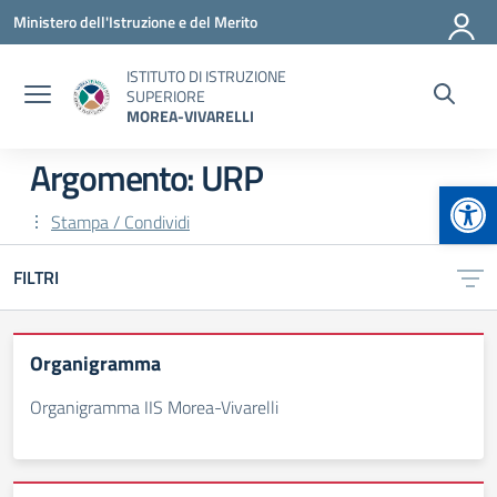
Vai ai contenuti
Vai al menu di navigazione
Vai al footer
Ministero dell'Istruzione e del Merito
ISTITUTO DI ISTRUZIONE
SUPERIORE
MOREA-VIVARELLI
Argomento: URP
Apr
Stampa / Condividi
FILTRI
Organigramma
Organigramma IIS Morea-Vivarelli