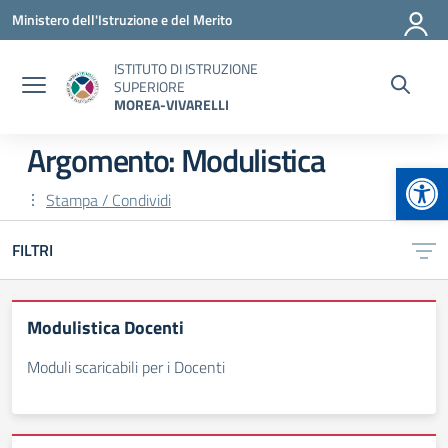
Vai ai contenuti
Vai al menu di navigazione
Vai al footer
Ministero dell'Istruzione e del Merito
ISTITUTO DI ISTRUZIONE
SUPERIORE
MOREA-VIVARELLI
Argomento: Modulistica
Apr
Stampa / Condividi
FILTRI
Modulistica Docenti
Moduli scaricabili per i Docenti