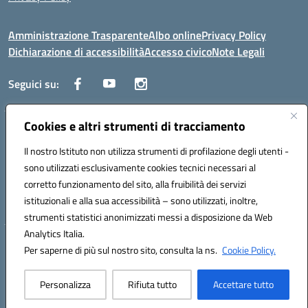
Amministrazione Trasparente
Albo online
Privacy Policy
Dichiarazione di accessibilità
Accesso civico
Note Legali
Seguici su:
Cookies e altri strumenti di tracciamento
Via dei Cappuccini, 5 - 60044 Fabriano (AN) - Tel. 0732 3373 - 0732
3573 - Mail: anis01700P@istruzione.it - PEC:
Il nostro Istituto non utilizza strumenti di profilazione degli utenti -
anis01700P@pec.istruzione.it
sono utilizzati esclusivamente cookies tecnici necessari al
Codice meccanografico: ANIS01700P - Codice iPA: istsc_ANIS01700P -
corretto funzionamento del sito, alla fruibilità dei servizi
C.F. 81002710424 - Codice univoco fatturazione elettronica (CUF):
istituzionali e alla sua accessibilità – sono utilizzati, inoltre,
UFBMDS
strumenti statistici anonimizzati messi a disposizione da Web
Analytics Italia.
Hosting & Powered by 3D Solution S.r.l.
Per saperne di più sul nostro sito, consulta la ns.
Cookie Policy.
Concept & Design by Designers Italia
Personalizza
Rifiuta tutto
Accettare tutto