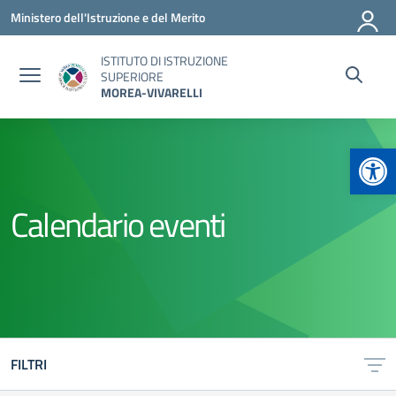
Vai ai contenuti
Vai al menu di navigazione
Vai al footer
Ministero dell'Istruzione e del Merito
ISTITUTO DI ISTRUZIONE
SUPERIORE
MOREA-VIVARELLI
Apr
Calendario eventi
FILTRI