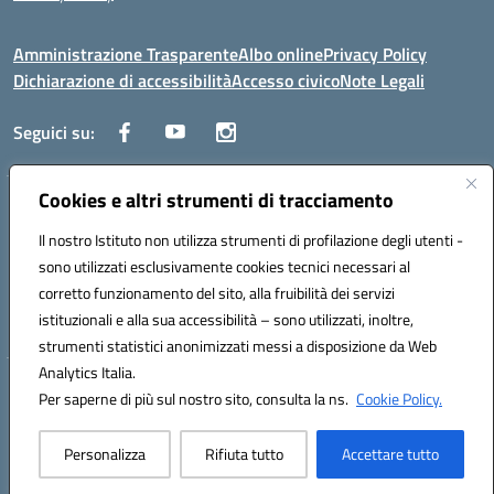
Amministrazione Trasparente
Albo online
Privacy Policy
Dichiarazione di accessibilità
Accesso civico
Note Legali
Seguici su:
Cookies e altri strumenti di tracciamento
Via dei Cappuccini, 5 - 60044 Fabriano (AN) - Tel. 0732 3373 - 0732
3573 - Mail: anis01700P@istruzione.it - PEC:
Il nostro Istituto non utilizza strumenti di profilazione degli utenti -
anis01700P@pec.istruzione.it
sono utilizzati esclusivamente cookies tecnici necessari al
Codice meccanografico: ANIS01700P - Codice iPA: istsc_ANIS01700P -
corretto funzionamento del sito, alla fruibilità dei servizi
C.F. 81002710424 - Codice univoco fatturazione elettronica (CUF):
istituzionali e alla sua accessibilità – sono utilizzati, inoltre,
UFBMDS
strumenti statistici anonimizzati messi a disposizione da Web
Analytics Italia.
Hosting & Powered by 3D Solution S.r.l.
Per saperne di più sul nostro sito, consulta la ns.
Cookie Policy.
Concept & Design by Designers Italia
Personalizza
Rifiuta tutto
Accettare tutto