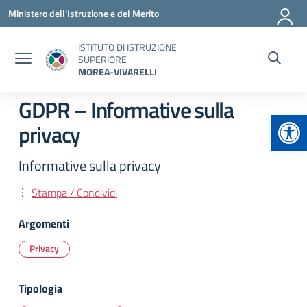
Vai ai contenuti
Vai al menu di navigazione
Vai al footer
Ministero dell'Istruzione e del Merito
ISTITUTO DI ISTRUZIONE
SUPERIORE
MOREA-VIVARELLI
GDPR – Informative sulla
Apr
privacy
Informative sulla privacy
Stampa / Condividi
Argomenti
Privacy
Tipologia