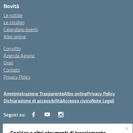
Novità
Le notizie
Le circolari
Calendario eventi
Albo online
Convitto
Azienda Agraria
Orari
Contatti
Privacy Policy
Amministrazione Trasparente
Albo online
Privacy Policy
Dichiarazione di accessibilità
Accesso civico
Note Legali
Seguici su:
Cookies e altri strumenti di tracciamento