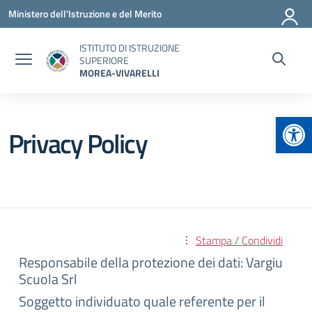
Vai ai contenuti
Vai al menu di navigazione
Vai al footer
Ministero dell'Istruzione e del Merito
ISTITUTO DI ISTRUZIONE
SUPERIORE
MOREA-VIVARELLI
Apr
Privacy Policy
Stampa / Condividi
Responsabile della protezione dei dati: Vargiu
Scuola Srl
Soggetto individuato quale referente per il