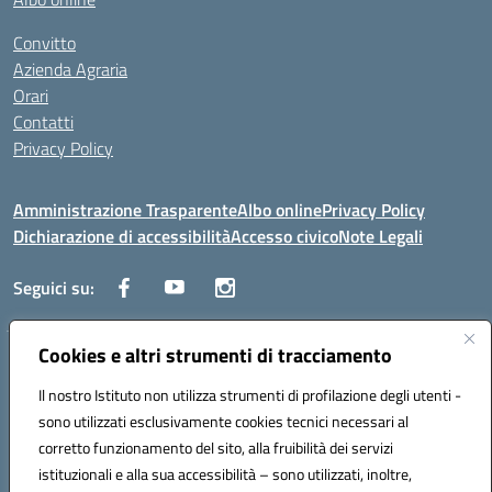
Convitto
Azienda Agraria
Orari
Contatti
Privacy Policy
Amministrazione Trasparente
Albo online
Privacy Policy
Dichiarazione di accessibilità
Accesso civico
Note Legali
Seguici su:
Cookies e altri strumenti di tracciamento
Via dei Cappuccini, 5 - 60044 Fabriano (AN) - Tel. 0732 3373 - 0732
3573 - Mail: anis01700P@istruzione.it - PEC:
Il nostro Istituto non utilizza strumenti di profilazione degli utenti -
anis01700P@pec.istruzione.it
sono utilizzati esclusivamente cookies tecnici necessari al
Codice meccanografico: ANIS01700P - Codice iPA: istsc_ANIS01700P -
corretto funzionamento del sito, alla fruibilità dei servizi
C.F. 81002710424 - Codice univoco fatturazione elettronica (CUF):
istituzionali e alla sua accessibilità – sono utilizzati, inoltre,
UFBMDS