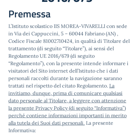
Premessa
L’Istituto scolastico IIS MOREA-VIVARELLI con sede
in Via dei Cappuccini, 5 – 60044 Fabriano (AN) ,
Codice Fiscale 81002710424, in qualità di Titolare del
trattamento (di seguito “Titolare”), ai sensi del
Regolamento UE 2016/679 (di seguito
“Regolamento”), con la presente intende informare i
visitatori del Sito internet dell’Istituto che i dati
personali raccolti durante la navigazione saranno
trattati nel rispetto del citato Regolamento.
La
invitiamo, dunque, prima di comunicare qualsiasi
dato personale al Titolare, a leggere con attenzione
la presente Privacy Policy (di seguito “Informativa”)
perché contiene informazioni importanti in merito
alla tutela dei Suoi dati personali.
La presente
Informativa: