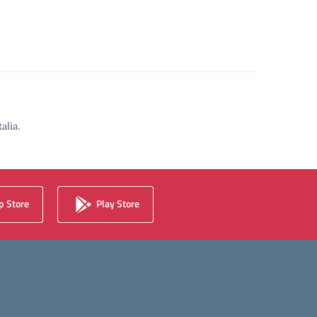
alia.
 Store
Play Store