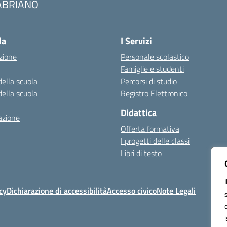
ABRIANO
Visita la pagina iniziale della scuola
la
I Servizi
zione
Personale scolastico
Famiglie e studenti
della scuola
Percorsi di studio
della scuola
Registro Elettronico
Didattica
azione
Offerta formativa
I progetti delle classi
Libri di testo
cy
Dichiarazione di accessibilità
Accesso civico
Note Legali