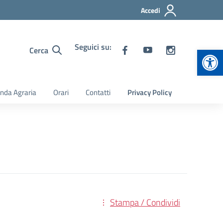
Accedi
Seguici su:
Apr
Cerca
nda Agraria
Orari
Contatti
Privacy Policy
Stampa / Condividi