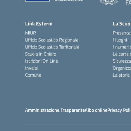
F
— 
Link Esterni
La Scuo
MIUR
Presenta
Ufficio Scolastico Regionale
I luoghi
Ufficio Scolastico Territoriale
I numeri 
Scuola in Chiaro
Le carte 
Iscrizioni On Line
Sicurezza
Invalsi
Organizz
Comune
La storia
Amministrazione Trasparente
Albo online
Privacy Poli