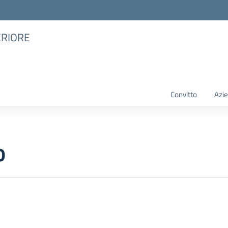
ERIORE
Convitto
Azie
o