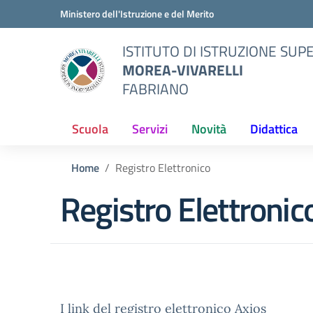
Vai ai contenuti
Vai al menu di navigazione
Vai al footer
Ministero dell'Istruzione e del Merito
ISTITUTO DI ISTRUZIONE SUP
MOREA-VIVARELLI
FABRIANO
Scuola
Servizi
Novità
Didattica
Home
Registro Elettronico
Registro Elettronic
I link del registro elettronico Axios