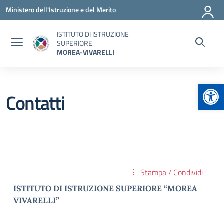
Vai ai contenuti
Vai al menu di navigazione
Vai al footer
Ministero dell'Istruzione e del Merito
ISTITUTO DI ISTRUZIONE
SUPERIORE
MOREA-VIVARELLI
Apr
Contatti
Stampa / Condividi
ISTITUTO DI ISTRUZIONE SUPERIORE “MOREA
VIVARELLI”