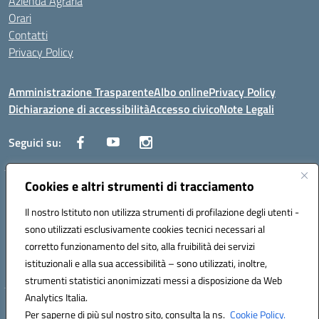
Azienda Agraria
Orari
Contatti
Privacy Policy
Amministrazione Trasparente
Albo online
Privacy Policy
Dichiarazione di accessibilità
Accesso civico
Note Legali
Seguici su:
Cookies e altri strumenti di tracciamento
Via dei Cappuccini, 5 - 60044 Fabriano (AN) - Tel. 0732 3373 - 0732
3573 - Mail: anis01700P@istruzione.it - PEC:
Il nostro Istituto non utilizza strumenti di profilazione degli utenti -
anis01700P@pec.istruzione.it
sono utilizzati esclusivamente cookies tecnici necessari al
Codice meccanografico: ANIS01700P - Codice iPA: istsc_ANIS01700P -
corretto funzionamento del sito, alla fruibilità dei servizi
C.F. 81002710424 - Codice univoco fatturazione elettronica (CUF):
istituzionali e alla sua accessibilità – sono utilizzati, inoltre,
UFBMDS
strumenti statistici anonimizzati messi a disposizione da Web
Analytics Italia.
Hosting & Powered by 3D Solution S.r.l.
Per saperne di più sul nostro sito, consulta la ns.
Cookie Policy.