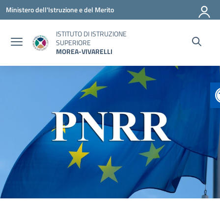
Vai ai contenuti
Vai al menu di navigazione
Vai al footer
Ministero dell'Istruzione e del Merito
ISTITUTO DI ISTRUZIONE
SUPERIORE
MOREA-VIVARELLI