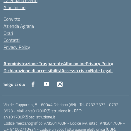
Calendario eventi
Albo online
Convitto
Azienda Agraria
Orari
Contatti
Privacy Policy
Amministrazione Trasparente
Albo online
Privacy Policy
Dichiarazione di accessibilità
Accesso civico
Note Legali
Seguici su:
Via dei Cappuccini, 5 - 60044 Fabriano (AN) - Tel. 0732 3373 - 0732
3573 - Mail: anis01700P@istruzione.it - PEC:
anis01700P@pec.istruzione.it
Codice meccanografico: ANIS01700P - Codice iPA: istsc_ANIS01700P -
C.F. 81002710424 - Codice univoco fatturazione elettronica (CUF):