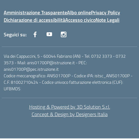
Amministrazione Trasparente
Albo online
Privacy Policy
Dichiarazione di accessibilità
Accesso civico
Note Legali
Seguici su:
Via dei Cappuccini, 5 - 60044 Fabriano (AN) - Tel. 0732 3373 - 0732
3573 - Mail: anis01700P@istruzione.it - PEC:
anis01700P@pec.istruzione.it
Codice meccanografico: ANIS01700P - Codice iPA: istsc_ANIS01700P -
C.F. 81002710424 - Codice univoco fatturazione elettronica (CUF):
UFBMDS
Hosting & Powered by 3D Solution S.r.l.
Concept & Design by Designers Italia