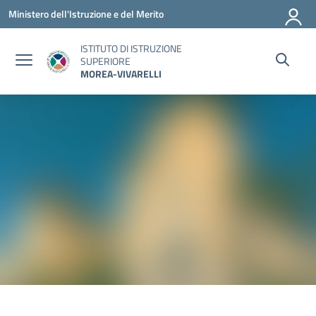
Vai ai contenuti
Vai al menu di navigazione
Vai al footer
Ministero dell'Istruzione e del Merito
ISTITUTO DI ISTRUZIONE
SUPERIORE
MOREA-VIVARELLI