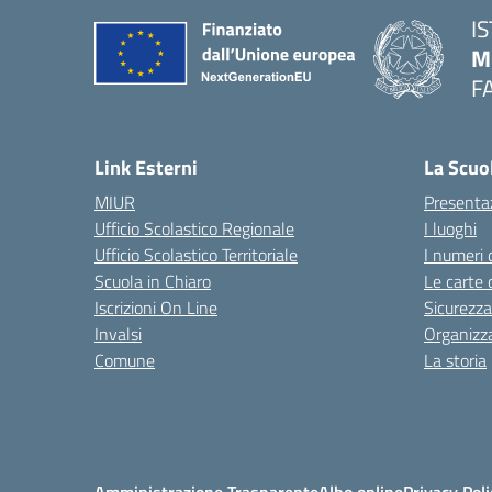
I
M
F
— 
Link Esterni
La Scuo
MIUR
Presenta
Ufficio Scolastico Regionale
I luoghi
Ufficio Scolastico Territoriale
I numeri 
Scuola in Chiaro
Le carte 
Iscrizioni On Line
Sicurezza
Invalsi
Organizz
Comune
La storia