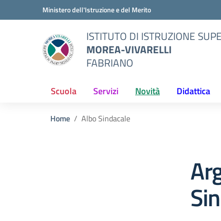
Vai ai contenuti
Vai al menu di navigazione
Vai al footer
Ministero dell'Istruzione e del Merito
ISTITUTO DI ISTRUZIONE SUP
MOREA-VIVARELLI
FABRIANO
Scuola
Servizi
Novità
Didattica
Home
Albo Sindacale
Ar
Sin