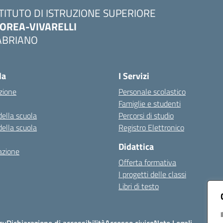
STITUTO DI ISTRUZIONE SUPERIORE
OREA-VIVARELLI
ABRIANO
Visita la pagina iniziale della scuola
la
I Servizi
zione
Personale scolastico
Famiglie e studenti
della scuola
Percorsi di studio
della scuola
Registro Elettronico
Didattica
azione
Offerta formativa
I progetti delle classi
Libri di testo