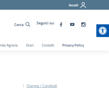
Accedi
Seguici su:
Apr
Cerca
nda Agraria
Orari
Contatti
Privacy Policy
Stampa / Condividi