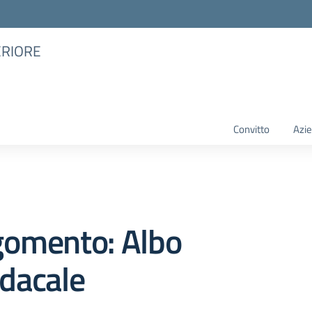
ERIORE
Convitto
Azie
gomento: Albo
dacale