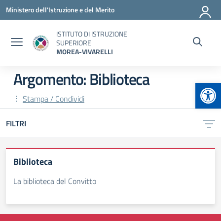
Vai ai contenuti
Vai al menu di navigazione
Vai al footer
Ministero dell'Istruzione e del Merito
ISTITUTO DI ISTRUZIONE
SUPERIORE
MOREA-VIVARELLI
Argomento: Biblioteca
Apr
Stampa / Condividi
FILTRI
Biblioteca
La biblioteca del Convitto