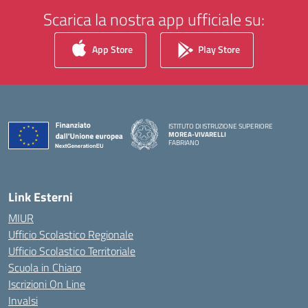
Scarica la nostra app ufficiale su:
App Store
Play Store
ISTITUTO DI ISTRUZIONE SUPERIORE
MOREA-VIVARELLI
FABRIANO
— Visita la pagina iniziale della scuola
Link Esterni
MIUR
Ufficio Scolastico Regionale
Ufficio Scolastico Territoriale
Scuola in Chiaro
Iscrizioni On Line
Invalsi