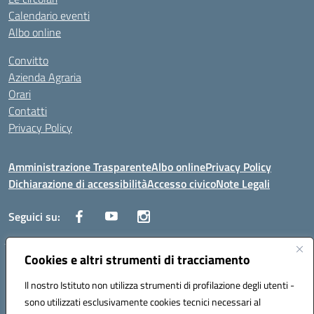
Calendario eventi
Albo online
Convitto
Azienda Agraria
Orari
Contatti
Privacy Policy
Amministrazione Trasparente
Albo online
Privacy Policy
Dichiarazione di accessibilità
Accesso civico
Note Legali
Seguici su:
Cookies e altri strumenti di tracciamento
Via dei Cappuccini, 5 - 60044 Fabriano (AN) - Tel. 0732 3373 - 0732
3573 - Mail: anis01700P@istruzione.it - PEC:
Il nostro Istituto non utilizza strumenti di profilazione degli utenti -
anis01700P@pec.istruzione.it
sono utilizzati esclusivamente cookies tecnici necessari al
Codice meccanografico: ANIS01700P - Codice iPA: istsc_ANIS01700P -