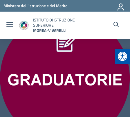
Vai ai contenuti
Vai al menu di navigazione
Vai al footer
Ministero dell'Istruzione e del Merito
ISTITUTO DI ISTRUZIONE
SUPERIORE
MOREA-VIVARELLI
Apr