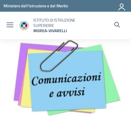
Vai ai contenuti
Vai al menu di navigazione
Vai al footer
Ministero dell'Istruzione e del Merito
ISTITUTO DI ISTRUZIONE
SUPERIORE
MOREA-VIVARELLI