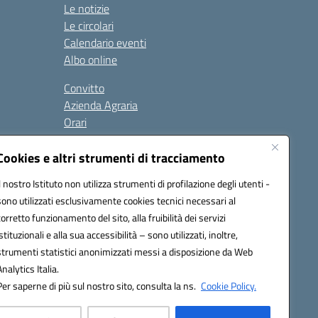
Le notizie
Le circolari
Calendario eventi
Albo online
Convitto
Azienda Agraria
Orari
Contatti
Privacy Policy
Cookies e altri strumenti di tracciamento
Il nostro Istituto non utilizza strumenti di profilazione degli utenti -
sono utilizzati esclusivamente cookies tecnici necessari al
Seguici su:
corretto funzionamento del sito, alla fruibilità dei servizi
istituzionali e alla sua accessibilità – sono utilizzati, inoltre,
 PEC: anis01700P@pec.istruzione.it
strumenti statistici anonimizzati messi a disposizione da Web
urazione elettronica (CUF): UFBMDS
Analytics Italia.
Per saperne di più sul nostro sito, consulta la ns.
Cookie Policy.