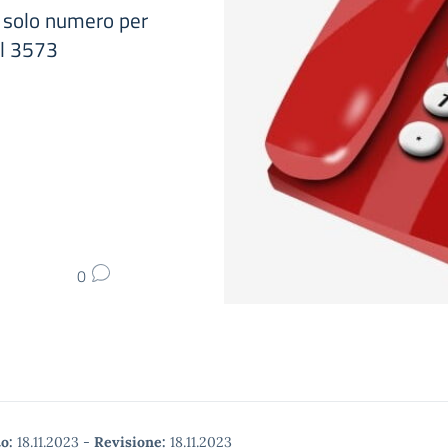
l solo numero per
il 3573
0
o:
18.11.2023
-
Revisione:
18.11.2023