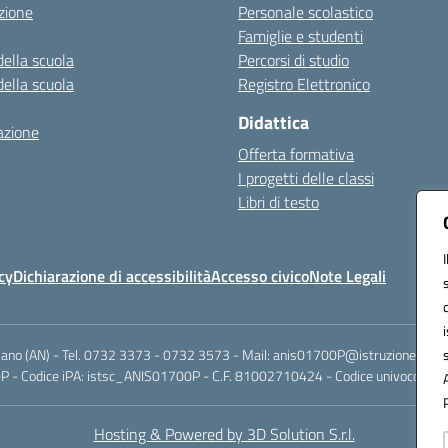
zione
Personale scolastico
Famiglie e studenti
della scuola
Percorsi di studio
della scuola
Registro Elettronico
Didattica
azione
Offerta formativa
I progetti delle classi
Libri di testo
cy
Dichiarazione di accessibilità
Accesso civico
Note Legali
riano (AN) - Tel. 0732 3373 - 0732 3573 - Mail: anis01700P@istruzione.it -
 - Codice iPA: istsc_ANIS01700P - C.F. 81002710424 - Codice univoco fatt
Hosting & Powered by 3D Solution S.r.l.