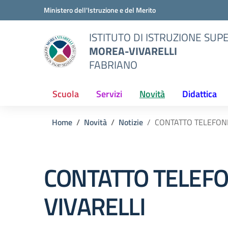
Vai ai contenuti
Vai al menu di navigazione
Vai al footer
Ministero dell'Istruzione e del Merito
ISTITUTO DI ISTRUZIONE SUP
MOREA-VIVARELLI
FABRIANO
Scuola
Servizi
Novità
Didattica
Home
Novità
Notizie
CONTATTO TELEFONI
CONTATTO TELEFO
VIVARELLI