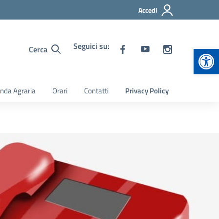
Accedi
Seguici su:
Apr
Cerca
nda Agraria
Orari
Contatti
Privacy Policy