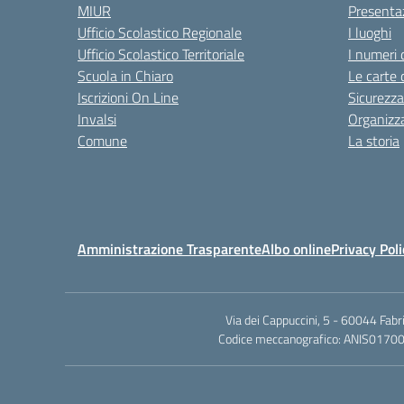
MIUR
Presenta
Ufficio Scolastico Regionale
I luoghi
Ufficio Scolastico Territoriale
I numeri 
Scuola in Chiaro
Le carte 
Iscrizioni On Line
Sicurezza
Invalsi
Organizz
Comune
La storia
Amministrazione Trasparente
Albo online
Privacy Poli
Via dei Cappuccini, 5 - 60044 Fab
Codice meccanografico: ANIS01700P