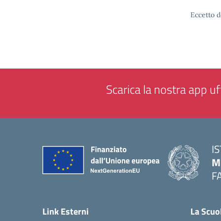
Eccetto d
Scarica la nostra app uff
I
M
F
— 
Link Esterni
La Scuo