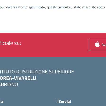
ove diversamente specificato, questo articolo è stato rilasciato sott
iciale su:
App
STITUTO DI ISTRUZIONE SUPERIORE
OREA-VIVARELLI
ABRIANO
Visita la pagina iniziale della scuola
la
I Servizi