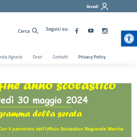
Accedi
Seguici su:
Apr
Cerca
nda Agraria
Orari
Contatti
Privacy Policy