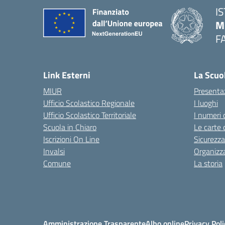
I
M
F
— 
Link Esterni
La Scuo
MIUR
Presenta
Ufficio Scolastico Regionale
I luoghi
Ufficio Scolastico Territoriale
I numeri 
Scuola in Chiaro
Le carte 
Iscrizioni On Line
Sicurezza
Invalsi
Organizz
Comune
La storia
Amministrazione Trasparente
Albo online
Privacy Poli