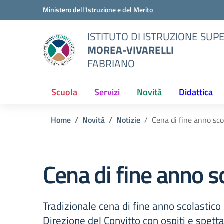
Vai ai contenuti
Vai al menu di navigazione
Vai al footer
Ministero dell'Istruzione e del Merito
ISTITUTO DI ISTRUZIONE SUP
MOREA-VIVARELLI
FABRIANO
Scuola
Servizi
Novità
Didattica
Home
Novità
Notizie
Cena di fine anno sco
Cena di fine anno s
Tradizionale cena di fine anno scolastico
Direzione del Convitto con ospiti e spetta