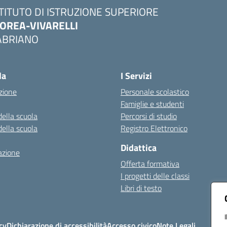
STITUTO DI ISTRUZIONE SUPERIORE
OREA-VIVARELLI
ABRIANO
Visita la pagina iniziale della scuola
la
I Servizi
zione
Personale scolastico
Famiglie e studenti
della scuola
Percorsi di studio
della scuola
Registro Elettronico
Didattica
azione
Offerta formativa
I progetti delle classi
Libri di testo
cy
Dichiarazione di accessibilità
Accesso civico
Note Legali