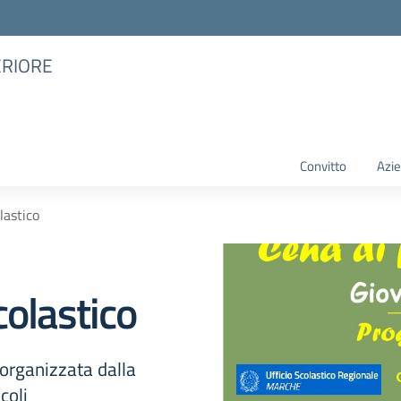
ERIORE
Convitto
Azie
lastico
colastico
 organizzata dalla
coli