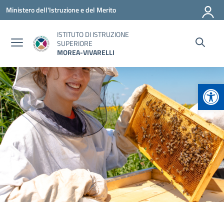
Vai ai contenuti
Vai al menu di navigazione
Vai al footer
Ministero dell'Istruzione e del Merito
ISTITUTO DI ISTRUZIONE
SUPERIORE
MOREA-VIVARELLI
Apr