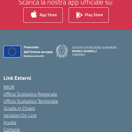
Scarica la nostra app ufficiale su:
App Store
Play Store
ISTITUTO DI ISTRUZIONE SUPERIORE
MOREA-VIVARELLI
FABRIANO
— Visita la pagina iniziale della scuola
Link Esterni
MIUR
Ufficio Scolastico Regionale
Ufficio Scolastico Territoriale
Scuola in Chiaro
Iscrizioni On Line
Invalsi
Comune