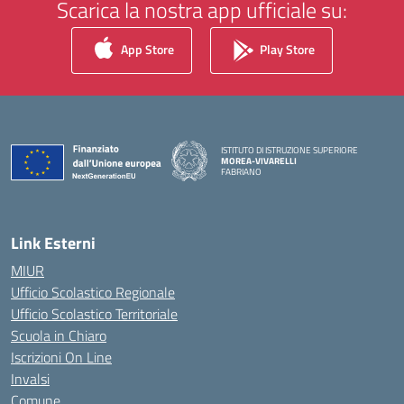
Scarica la nostra app ufficiale su:
App Store
Play Store
ISTITUTO DI ISTRUZIONE SUPERIORE
MOREA-VIVARELLI
FABRIANO
— Visita la pagina iniziale della scuola
Link Esterni
MIUR
Ufficio Scolastico Regionale
Ufficio Scolastico Territoriale
Scuola in Chiaro
Iscrizioni On Line
Invalsi
Comune