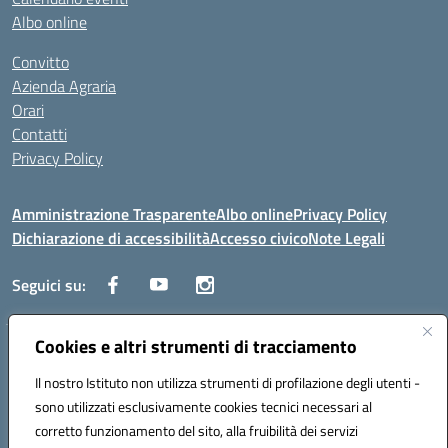
Albo online
Convitto
Azienda Agraria
Orari
Contatti
Privacy Policy
Amministrazione Trasparente
Albo online
Privacy Policy
Dichiarazione di accessibilità
Accesso civico
Note Legali
Seguici su:
Cookies e altri strumenti di tracciamento
Via dei Cappuccini, 5 - 60044 Fabriano (AN) - Tel. 0732 3373 - 0732
3573 - Mail: anis01700P@istruzione.it - PEC:
Il nostro Istituto non utilizza strumenti di profilazione degli utenti -
anis01700P@pec.istruzione.it
sono utilizzati esclusivamente cookies tecnici necessari al
Codice meccanografico: ANIS01700P - Codice iPA: istsc_ANIS01700P -
corretto funzionamento del sito, alla fruibilità dei servizi
C.F. 81002710424 - Codice univoco fatturazione elettronica (CUF):