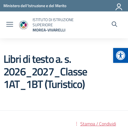
Vai ai contenuti
Vai al menu di navigazione
Vai al footer
Ministero dell'Istruzione e del Merito
ISTITUTO DI ISTRUZIONE
SUPERIORE
MOREA-VIVARELLI
Apr
Libri di testo a. s.
2026_2027_Classe
1AT_1BT (Turistico)
Stampa / Condividi