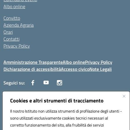
Albo online
Convitto
Azienda Agraria
Orari
Contatti
Privacy Policy
Amministrazione Trasparente
Albo online
Privacy Policy
Dichiarazione di accessibilità
Accesso civico
Note Legali
Seguici su:
Cookies e altri strumenti di tracciamento
Via dei Cappuccini, 5 - 60044 Fabriano (AN) - Tel. 0732 3373 - 0732
3573 - Mail: anis01700P@istruzione.it - PEC:
Il nostro Istituto non utilizza strumenti di profilazione degli utenti -
anis01700P@pec.istruzione.it
sono utilizzati esclusivamente cookies tecnici necessari al
Codice meccanografico: ANIS01700P - Codice iPA: istsc_ANIS01700P -
corretto funzionamento del sito, alla fruibilità dei servizi
C.F. 81002710424 - Codice univoco fatturazione elettronica (CUF):