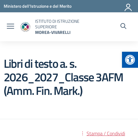
Vai ai contenuti
Vai al menu di navigazione
Vai al footer
Ministero dell'Istruzione e del Merito
ISTITUTO DI ISTRUZIONE
SUPERIORE
MOREA-VIVARELLI
Apr
Libri di testo a. s.
2026_2027_Classe 3AFM
(Amm. Fin. Mark.)
Stampa / Condividi