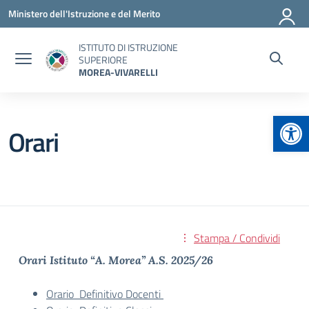
Vai ai contenuti
Vai al menu di navigazione
Vai al footer
Ministero dell'Istruzione e del Merito
ISTITUTO DI ISTRUZIONE
SUPERIORE
MOREA-VIVARELLI
Apr
Orari
Stampa / Condividi
Orari Istituto “A. Morea” A.S. 2025/26
Orario Definitivo Docenti