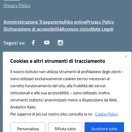
Privacy Policy
Amministrazione Trasparente
Albo online
Privacy Policy
Dichiarazione di accessibilità
Accesso civico
Note Legali
Seguici su:
Cookies e altri strumenti di tracciamento
Via dei Cappuccini, 5 - 60044 Fabriano (AN) - Tel. 0732 3373 - 0732
3573 - Mail: anis01700P@istruzione.it - PEC:
Il nostro Istituto non utilizza strumenti di profilazione degli utenti -
anis01700P@pec.istruzione.it
sono utilizzati esclusivamente cookies tecnici necessari al
Codice meccanografico: ANIS01700P - Codice iPA: istsc_ANIS01700P -
corretto funzionamento del sito, alla fruibilità dei servizi
C.F. 81002710424 - Codice univoco fatturazione elettronica (CUF):
istituzionali e alla sua accessibilità – sono utilizzati, inoltre,
UFBMDS
strumenti statistici anonimizzati messi a disposizione da Web
Analytics Italia.
Hosting & Powered by 3D Solution S.r.l.
Per saperne di più sul nostro sito, consulta la ns.
Cookie Policy.
Concept & Design by Designers Italia
Personalizza
Rifiuta tutto
Accettare tutto