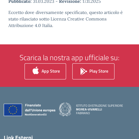
Pubblicato:
31.03.2023
-
Revisione:
17.11.2025
Eccetto dove diversamente specificato, questo articolo è
stato rilasciato sotto Licenza Creative Commons
Attribuzione 4.0 Italia.
Scarica la nostra app ufficiale su:
App Store
Play Store
ISTITUTO DI ISTRUZIONE SUPERIORE
MOREA-VIVARELLI
FABRIANO
— Visita la pagina iniziale della scuola
Link Esterni