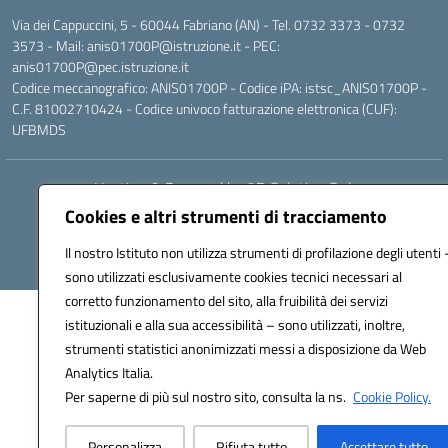
Via dei Cappuccini, 5 - 60044 Fabriano (AN) - Tel. 0732 3373 - 0732
3573 - Mail: anis01700P@istruzione.it - PEC:
anis01700P@pec.istruzione.it
Codice meccanografico: ANIS01700P - Codice iPA: istsc_ANIS01700P -
C.F. 81002710424 - Codice univoco fatturazione elettronica (CUF):
UFBMDS
Hosting & Powered by 3D Solution S.r.l.
Concept & Design by Designers Italia
Cookies e altri strumenti di tracciamento
Il nostro Istituto non utilizza strumenti di profilazione degli utenti 
sono utilizzati esclusivamente cookies tecnici necessari al
corretto funzionamento del sito, alla fruibilità dei servizi
istituzionali e alla sua accessibilità – sono utilizzati, inoltre,
strumenti statistici anonimizzati messi a disposizione da Web
Analytics Italia.
Per saperne di più sul nostro sito, consulta la ns.
Cookie Policy.
Personalizza
Rifiuta tutto
Accettare tutto