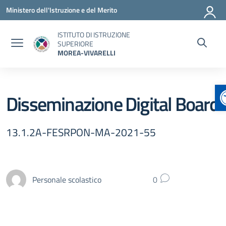
Vai ai contenuti
Vai al menu di navigazione
Vai al footer
Ministero dell'Istruzione e del Merito
ISTITUTO DI ISTRUZIONE
SUPERIORE
MOREA-VIVARELLI
A
Disseminazione Digital Board
13.1.2A-FESRPON-MA-2021-55
Personale scolastico
0