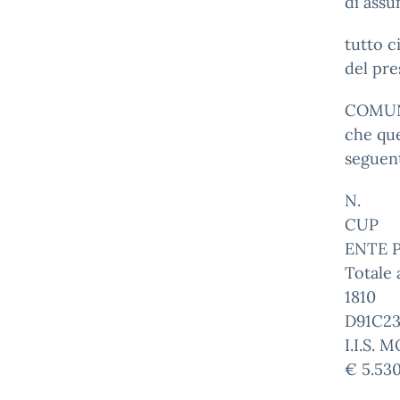
di assu
tutto c
del pr
COMU
che que
seguen
N.
CUP
ENTE 
Totale 
1810
D91C2
I.I.S.
€ 5.53