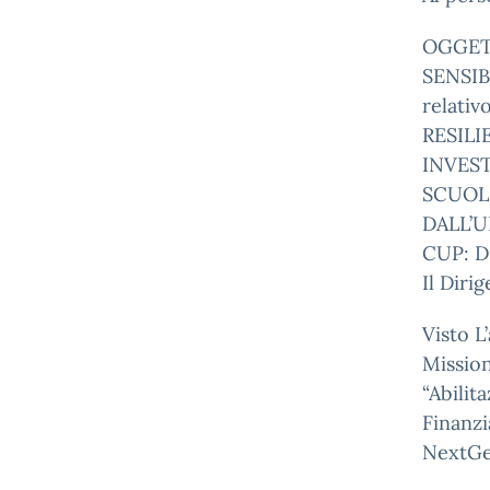
OGGET
SENSIB
relati
RESILI
INVEST
SCUOL
DALL’U
CUP: D
Il Diri
Visto L
Missio
“Abilit
Finanzi
NextGe