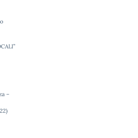
to
CALI”
za –
22)