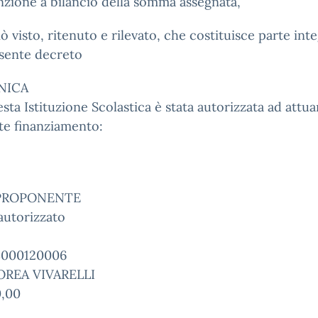
nzione a bilancio della somma assegnata,
iò visto, ritenuto e rilevato, che costituisce parte int
esente decreto
NICA
sta Istituzione Scolastica è stata autorizzata ad attuar
te finanziamento:
PROPONENTE
autorizzato
3000120006
 MOREA VIVARELLI
0,00