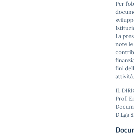
Per l’o
documen
svilupp
Istituz
La pre
note le
contrib
finanz
fini de
attività.
IL DIR
Prof. E
Documen
D.Lgs 8
Docu