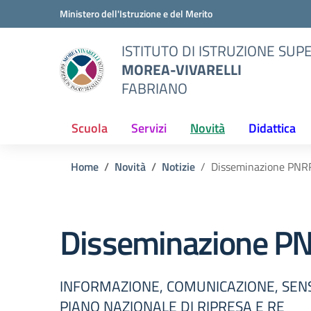
Vai ai contenuti
Vai al menu di navigazione
Vai al footer
Ministero dell'Istruzione e del Merito
ISTITUTO DI ISTRUZIONE SUP
MOREA-VIVARELLI
FABRIANO
Scuola
Servizi
Novità
Didattica
Home
Novità
Notizie
Disseminazione PNRR 
Disseminazione PNR
INFORMAZIONE, COMUNICAZIONE, SENSIBI
PIANO NAZIONALE DI RIPRESA E RE