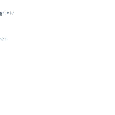
egrante
e il