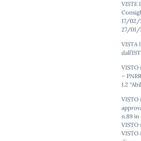
VISTE l
Consigl
17/02/2
27/01/
VISTA l
dall’I
VISTO i
– PNRR 
1.2 “Ab
VISTO i
approva
n.89 in
VISTO i
VISTO i