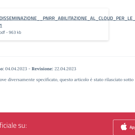
DISSEMINAZIONE__PNRR_ABILITAZIONE_AL_CLOUD_PER_LE_P
1
pdf - 963 kb
o:
04.04.2023
-
Revisione:
22.04.2023
ove diversamente specificato, questo articolo è stato rilasciato sott
iciale su:
App