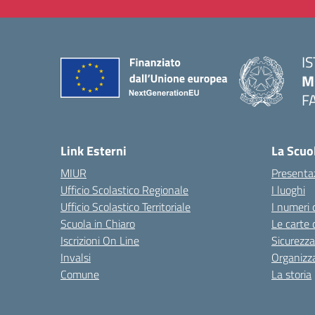
I
M
F
— 
Link Esterni
La Scuo
MIUR
Presenta
Ufficio Scolastico Regionale
I luoghi
Ufficio Scolastico Territoriale
I numeri 
Scuola in Chiaro
Le carte 
Iscrizioni On Line
Sicurezza
Invalsi
Organizz
Comune
La storia