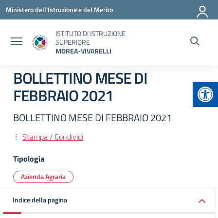
Vai ai contenuti
Vai al menu di navigazione
Vai al footer
Ministero dell'Istruzione e del Merito
ISTITUTO DI ISTRUZIONE
SUPERIORE
MOREA-VIVARELLI
BOLLETTINO MESE DI
Apr
FEBBRAIO 2021
BOLLETTINO MESE DI FEBBRAIO 2021
Stampa / Condividi
Tipologia
Azienda Agraria
Indice della pagina