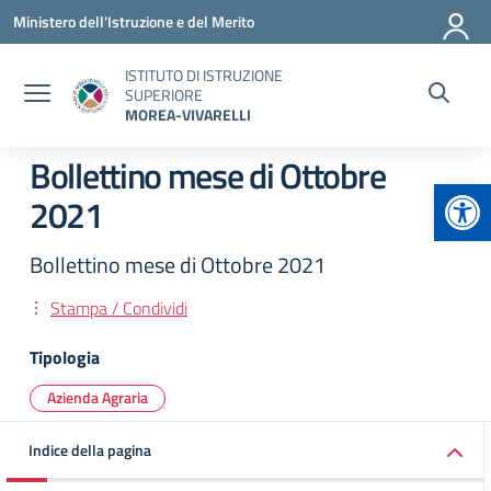
Vai ai contenuti
Vai al menu di navigazione
Vai al footer
Ministero dell'Istruzione e del Merito
ISTITUTO DI ISTRUZIONE
SUPERIORE
MOREA-VIVARELLI
Bollettino mese di Ottobre
Apr
2021
Bollettino mese di Ottobre 2021
Stampa / Condividi
Tipologia
Azienda Agraria
Indice della pagina