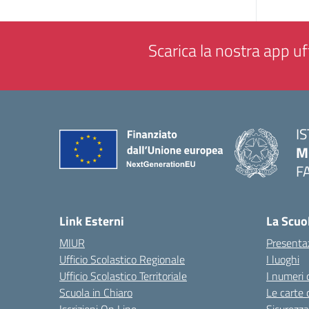
Scarica la nostra app uff
I
M
F
— 
Link Esterni
La Scuo
MIUR
Presenta
Ufficio Scolastico Regionale
I luoghi
Ufficio Scolastico Territoriale
I numeri 
Scuola in Chiaro
Le carte 