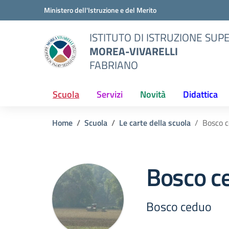
Vai ai contenuti
Vai al menu di navigazione
Vai al footer
Ministero dell'Istruzione e del Merito
ISTITUTO DI ISTRUZIONE SUP
MOREA-VIVARELLI
FABRIANO
Scuola
Servizi
Novità
Didattica
Home
Scuola
Le carte della scuola
Bosco 
Bosco c
Bosco ceduo