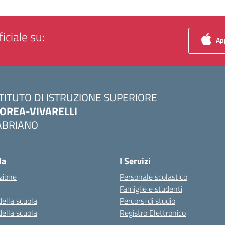
iciale su:
App
STITUTO DI ISTRUZIONE SUPERIORE
OREA-VIVARELLI
ABRIANO
Visita la pagina iniziale della scuola
la
I Servizi
zione
Personale scolastico
Famiglie e studenti
della scuola
Percorsi di studio
della scuola
Registro Elettronico