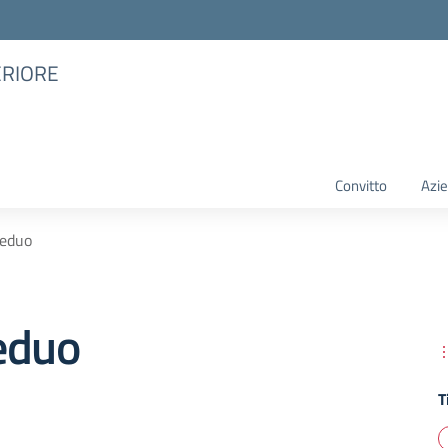
ERIORE
Convitto
Azie
ceduo
eduo
T