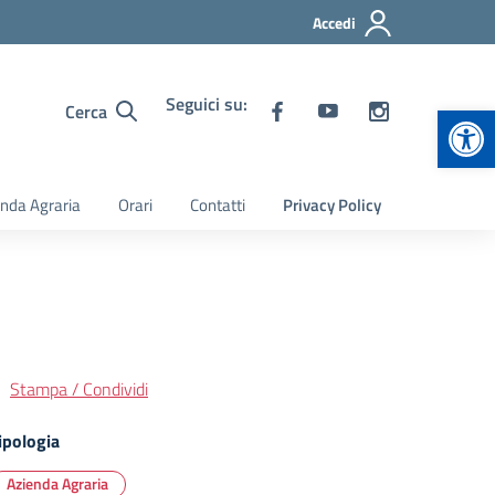
Accedi
Seguici su:
Apr
Cerca
nda Agraria
Orari
Contatti
Privacy Policy
Stampa / Condividi
ipologia
Azienda Agraria