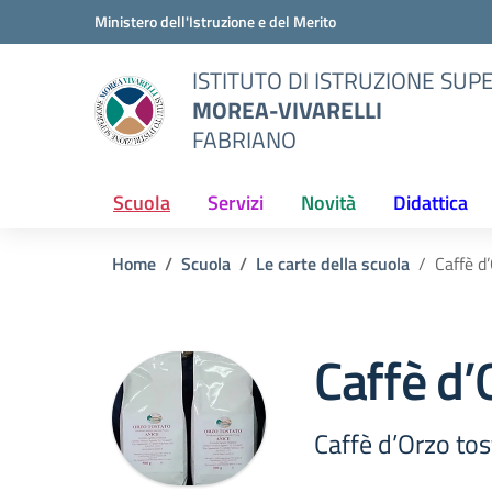
Vai ai contenuti
Vai al menu di navigazione
Vai al footer
Ministero dell'Istruzione e del Merito
ISTITUTO DI ISTRUZIONE SUP
MOREA-VIVARELLI
FABRIANO
Scuola
Servizi
Novità
Didattica
Home
Scuola
Le carte della scuola
Caffè d
Caffè d’
Caffè d’Orzo tos