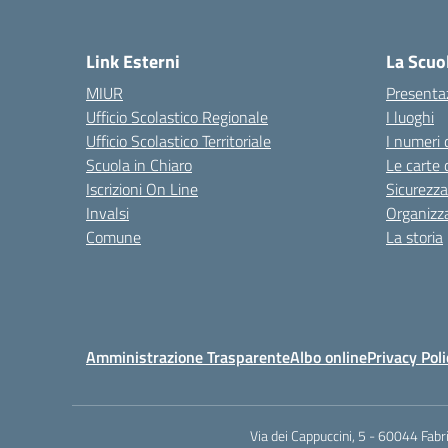
— 
Link Esterni
La Scuo
MIUR
Presenta
Ufficio Scolastico Regionale
I luoghi
Ufficio Scolastico Territoriale
I numeri 
Scuola in Chiaro
Le carte 
Iscrizioni On Line
Sicurezza
Invalsi
Organizz
Comune
La storia
Amministrazione Trasparente
Albo online
Privacy Poli
Via dei Cappuccini, 5 - 60044 Fab