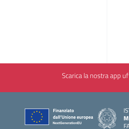
Scarica la nostra app uff
I
M
F