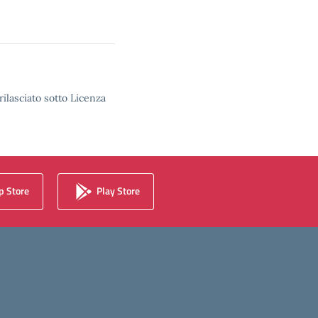
rilasciato sotto Licenza
 Store
Play Store