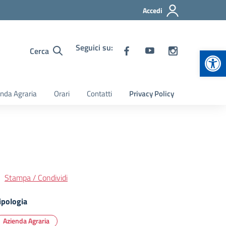
Accedi
Seguici su:
Apr
Cerca
nda Agraria
Orari
Contatti
Privacy Policy
Stampa / Condividi
ipologia
Azienda Agraria