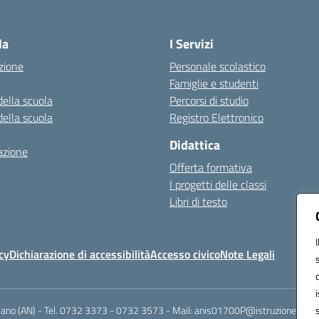
Visita la pagina iniziale della scuola
la
I Servizi
zione
Personale scolastico
Famiglie e studenti
della scuola
Percorsi di studio
della scuola
Registro Elettronico
Didattica
azione
Offerta formativa
I progetti delle classi
Libri di testo
cy
Dichiarazione di accessibilità
Accesso civico
Note Legali
riano (AN) - Tel. 0732 3373 - 0732 3573 - Mail: anis01700P@istruzione.it -