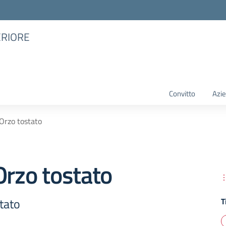
ERIORE
Convitto
Azie
’Orzo tostato
Orzo tostato
tato
T