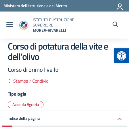
Vai ai contenuti
Vai al menu di navigazione
Vai al footer
Ministero dell'Istruzione e del Merito
ISTITUTO DI ISTRUZIONE
SUPERIORE
MOREA-VIVARELLI
Corso di potatura della vite e
Apr
dell’olivo
Corso di primo livello
Stampa / Condividi
Tipologia
Azienda Agraria
Indice della pagina