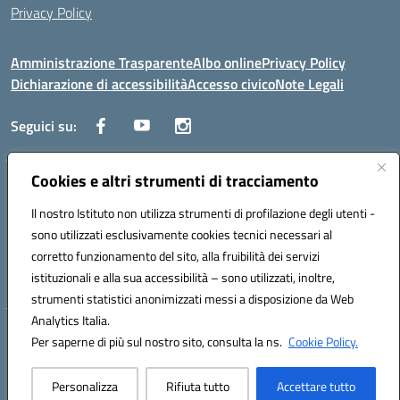
Privacy Policy
Amministrazione Trasparente
Albo online
Privacy Policy
Dichiarazione di accessibilità
Accesso civico
Note Legali
Seguici su:
Cookies e altri strumenti di tracciamento
Via dei Cappuccini, 5 - 60044 Fabriano (AN) - Tel. 0732 3373 - 0732
3573 - Mail: anis01700P@istruzione.it - PEC:
Il nostro Istituto non utilizza strumenti di profilazione degli utenti -
anis01700P@pec.istruzione.it
sono utilizzati esclusivamente cookies tecnici necessari al
Codice meccanografico: ANIS01700P - Codice iPA: istsc_ANIS01700P -
corretto funzionamento del sito, alla fruibilità dei servizi
C.F. 81002710424 - Codice univoco fatturazione elettronica (CUF):
istituzionali e alla sua accessibilità – sono utilizzati, inoltre,
UFBMDS
strumenti statistici anonimizzati messi a disposizione da Web
Analytics Italia.
Hosting & Powered by 3D Solution S.r.l.
Per saperne di più sul nostro sito, consulta la ns.
Cookie Policy.
Concept & Design by Designers Italia
Personalizza
Rifiuta tutto
Accettare tutto