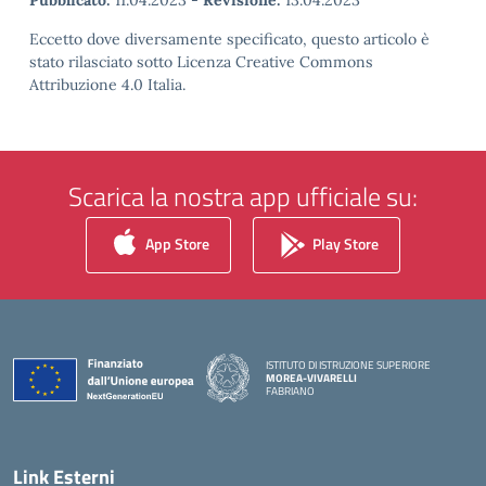
Pubblicato:
11.04.2023
-
Revisione:
13.04.2023
Eccetto dove diversamente specificato, questo articolo è
stato rilasciato sotto Licenza Creative Commons
Attribuzione 4.0 Italia.
Scarica la nostra app ufficiale su:
App Store
Play Store
ISTITUTO DI ISTRUZIONE SUPERIORE
MOREA-VIVARELLI
FABRIANO
— Visita la pagina iniziale della scuola
Link Esterni