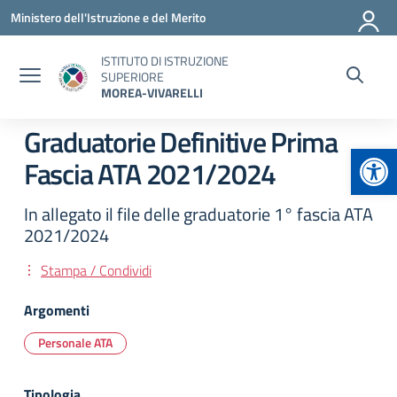
Vai ai contenuti
Vai al menu di navigazione
Vai al footer
Ministero dell'Istruzione e del Merito
ISTITUTO DI ISTRUZIONE
SUPERIORE
MOREA-VIVARELLI
Graduatorie Definitive Prima
Apr
Fascia ATA 2021/2024
In allegato il file delle graduatorie 1° fascia ATA
2021/2024
Stampa / Condividi
Argomenti
Personale ATA
Tipologia