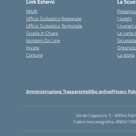
Link Esterni
La Scuo
MIUR
Presenta
Ufficio Scolastico Regionale
I luoghi
Ufficio Scolastico Territoriale
I numeri 
Scuola in Chiaro
Le carte 
Iscrizioni On Line
Sicurezza
Invalsi
Organizz
Comune
La storia
Amministrazione Trasparente
Albo online
Privacy Poli
Via dei Cappuccini, 5 - 60044 Fab
Codice meccanografico: ANIS01700P