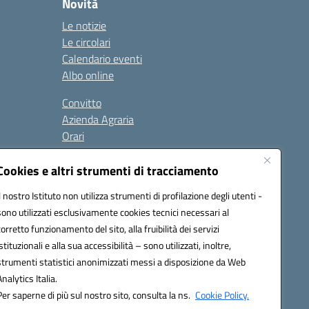
Novità
Le notizie
Le circolari
Calendario eventi
Albo online
Convitto
Azienda Agraria
Orari
Contatti
Privacy Policy
Cookies e altri strumenti di tracciamento
Il nostro Istituto non utilizza strumenti di profilazione degli utenti -
sono utilizzati esclusivamente cookies tecnici necessari al
Seguici su:
corretto funzionamento del sito, alla fruibilità dei servizi
istituzionali e alla sua accessibilità – sono utilizzati, inoltre,
 PEC: anis01700P@pec.istruzione.it
strumenti statistici anonimizzati messi a disposizione da Web
urazione elettronica (CUF): UFBMDS
Analytics Italia.
Per saperne di più sul nostro sito, consulta la ns.
Cookie Policy.