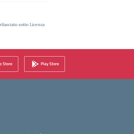
rilasciato sotto Licenza
 Store
Play Store