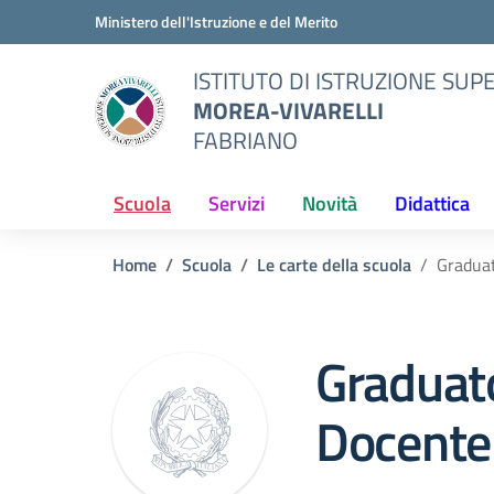
Vai ai contenuti
Vai al menu di navigazione
Vai al footer
Ministero dell'Istruzione e del Merito
ISTITUTO DI ISTRUZIONE SUP
MOREA-VIVARELLI
FABRIANO
Scuola
Servizi
Novità
Didattica
Home
Scuola
Le carte della scuola
Graduat
Graduat
Docente 