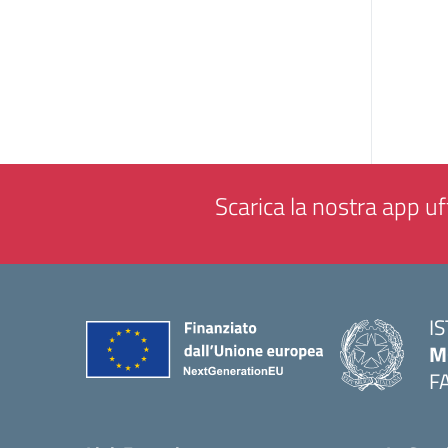
Scarica la nostra app uff
I
M
F
— 