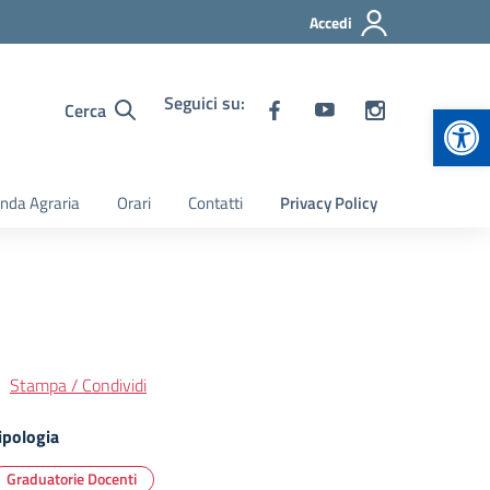
Accedi
Seguici su:
Apr
Cerca
nda Agraria
Orari
Contatti
Privacy Policy
Stampa / Condividi
ipologia
Graduatorie Docenti