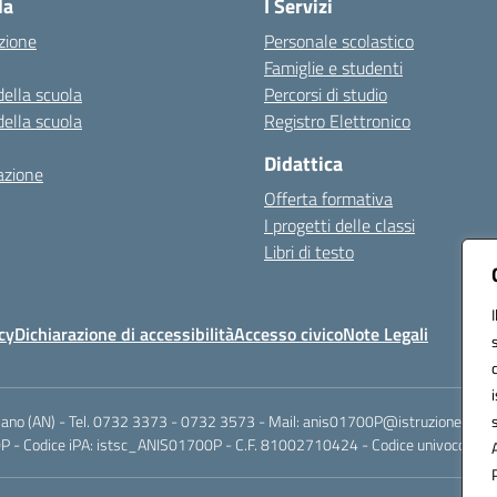
la
I Servizi
zione
Personale scolastico
Famiglie e studenti
della scuola
Percorsi di studio
della scuola
Registro Elettronico
Didattica
azione
Offerta formativa
I progetti delle classi
Libri di testo
cy
Dichiarazione di accessibilità
Accesso civico
Note Legali
riano (AN) - Tel. 0732 3373 - 0732 3573 - Mail: anis01700P@istruzione.it -
 - Codice iPA: istsc_ANIS01700P - C.F. 81002710424 - Codice univoco fatt