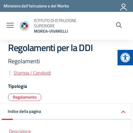
Vai ai contenuti
Vai al menu di navigazione
Vai al footer
Ministero dell'Istruzione e del Merito
ISTITUTO DI ISTRUZIONE
SUPERIORE
MOREA-VIVARELLI
Regolamenti per la DDI
Apr
Regolamenti
Stampa / Condividi
Tipologia
Regolamento
Indice della pagina
Descrizione