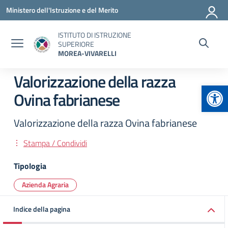
Vai ai contenuti
Vai al menu di navigazione
Vai al footer
Ministero dell'Istruzione e del Merito
ISTITUTO DI ISTRUZIONE
SUPERIORE
MOREA-VIVARELLI
Valorizzazione della razza
Apr
Ovina fabrianese
Valorizzazione della razza Ovina fabrianese
Stampa / Condividi
Tipologia
Azienda Agraria
Indice della pagina