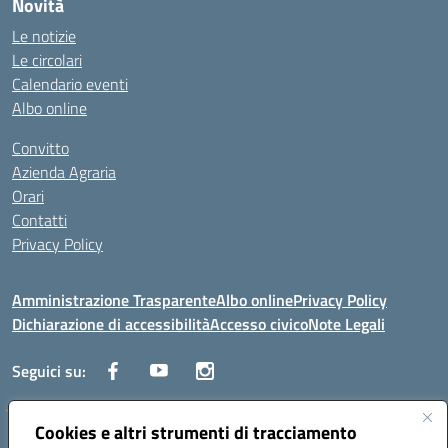
Novità
Le notizie
Le circolari
Calendario eventi
Albo online
Convitto
Azienda Agraria
Orari
Contatti
Privacy Policy
Amministrazione Trasparente
Albo online
Privacy Policy
Dichiarazione di accessibilità
Accesso civico
Note Legali
Seguici su:
Cookies e altri strumenti di tracciamento
Via dei Cappuccini, 5 - 60044 Fabriano (AN) - Tel. 0732 3373 - 0732