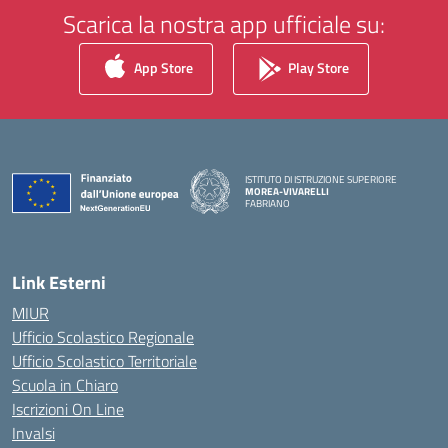
Scarica la nostra app ufficiale su:
App Store
Play Store
ISTITUTO DI ISTRUZIONE SUPERIORE
MOREA-VIVARELLI
FABRIANO
— Visita la pagina iniziale della scuola
Link Esterni
MIUR
Ufficio Scolastico Regionale
Ufficio Scolastico Territoriale
Scuola in Chiaro
Iscrizioni On Line
Invalsi