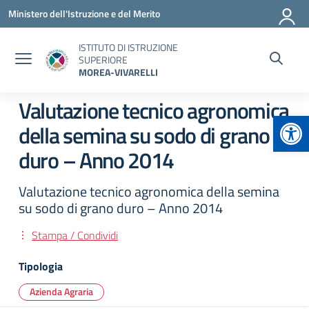
Vai ai contenuti
Vai al menu di navigazione
Vai al footer
Ministero dell'Istruzione e del Merito
ISTITUTO DI ISTRUZIONE
SUPERIORE
MOREA-VIVARELLI
Valutazione tecnico agronomica
Apr
della semina su sodo di grano
duro – Anno 2014
Valutazione tecnico agronomica della semina
su sodo di grano duro – Anno 2014
Stampa / Condividi
Tipologia
Azienda Agraria