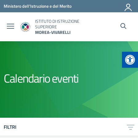
Vai ai contenuti
Vai al menu di navigazione
Vai al footer
Ministero dell'Istruzione e del Merito
ISTITUTO DI ISTRUZIONE
SUPERIORE
MOREA-VIVARELLI
Apr
Calendario eventi
FILTRI