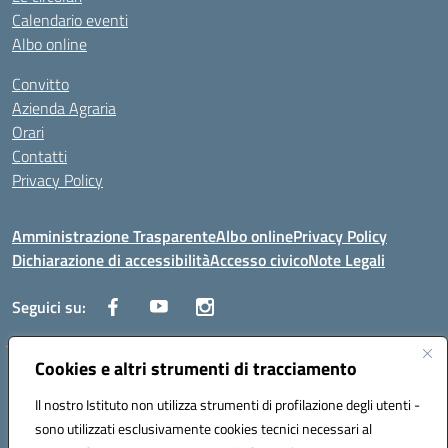
Calendario eventi
Albo online
Convitto
Azienda Agraria
Orari
Contatti
Privacy Policy
Amministrazione Trasparente
Albo online
Privacy Policy
Dichiarazione di accessibilità
Accesso civico
Note Legali
Seguici su:
Cookies e altri strumenti di tracciamento
Via dei Cappuccini, 5 - 60044 Fabriano (AN) - Tel. 0732 3373 - 0732
3573 - Mail: anis01700P@istruzione.it - PEC:
Il nostro Istituto non utilizza strumenti di profilazione degli utenti -
anis01700P@pec.istruzione.it
sono utilizzati esclusivamente cookies tecnici necessari al
Codice meccanografico: ANIS01700P - Codice iPA: istsc_ANIS01700P -