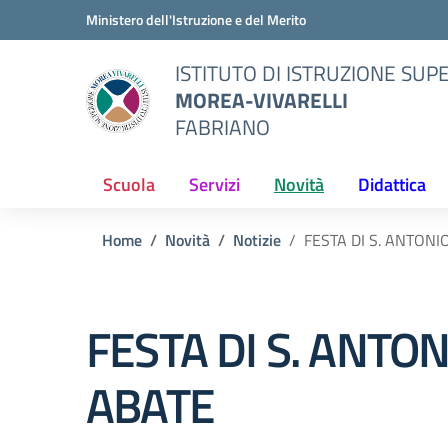
Vai ai contenuti
Vai al menu di navigazione
Vai al footer
Ministero dell'Istruzione e del Merito
ISTITUTO DI ISTRUZIONE SUP
MOREA-VIVARELLI
FABRIANO
Scuola
Servizi
Novità
Didattica
Home
Novità
Notizie
FESTA DI S. ANTONI
FESTA DI S. ANTON
ABATE