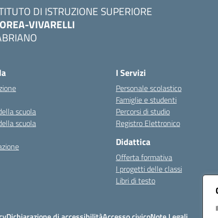
STITUTO DI ISTRUZIONE SUPERIORE
OREA-VIVARELLI
ABRIANO
Visita la pagina iniziale della scuola
la
I Servizi
zione
Personale scolastico
Famiglie e studenti
della scuola
Percorsi di studio
della scuola
Registro Elettronico
Didattica
azione
Offerta formativa
I progetti delle classi
Libri di testo
cy
Dichiarazione di accessibilità
Accesso civico
Note Legali