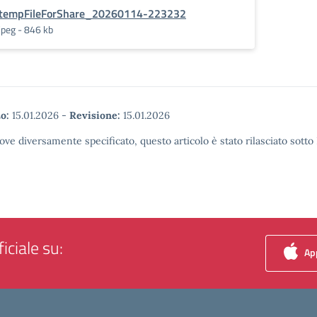
tempFileForShare_20260114-223232
jpeg - 846 kb
o:
15.01.2026
-
Revisione:
15.01.2026
ove diversamente specificato, questo articolo è stato rilasciato sott
iciale su:
App