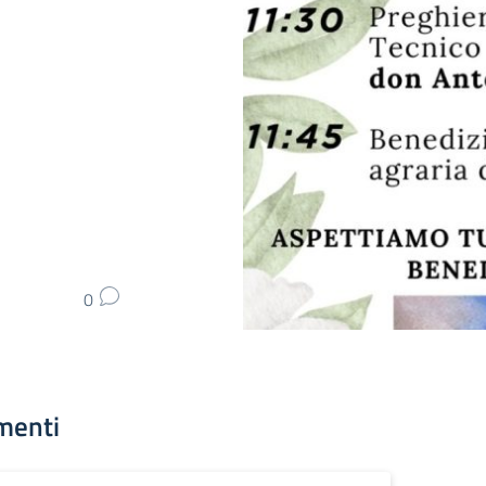
0
menti