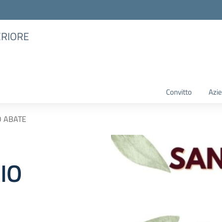
ERIORE
Convitto
Azie
O ABATE
IO