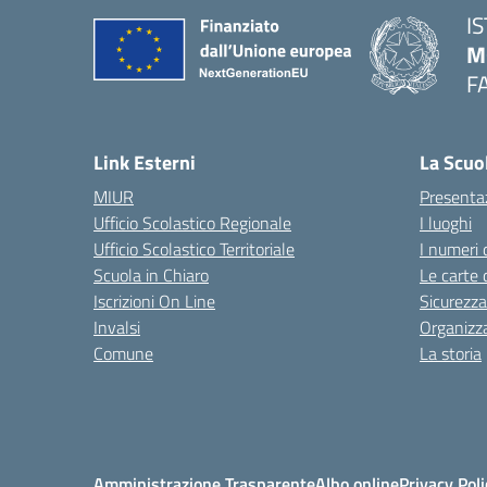
I
M
F
— 
Link Esterni
La Scuo
MIUR
Presenta
Ufficio Scolastico Regionale
I luoghi
Ufficio Scolastico Territoriale
I numeri 
Scuola in Chiaro
Le carte 
Iscrizioni On Line
Sicurezza
Invalsi
Organizz
Comune
La storia
Amministrazione Trasparente
Albo online
Privacy Poli