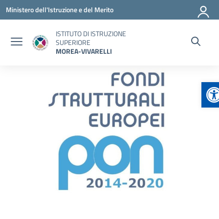
Vai ai contenuti
Vai al menu di navigazione
Vai al footer
Ministero dell'Istruzione e del Merito
ISTITUTO DI ISTRUZIONE
SUPERIORE
MOREA-VIVARELLI
Ap