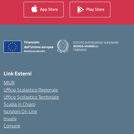
App Store
Play Store
ISTITUTO DI ISTRUZIONE SUPERIORE
MOREA-VIVARELLI
FABRIANO
— Visita la pagina iniziale della scuola
Link Esterni
MIUR
Ufficio Scolastico Regionale
Ufficio Scolastico Territoriale
Scuola in Chiaro
Iscrizioni On Line
Invalsi
Comune