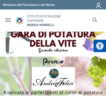
Vai ai contenuti
Vai al menu di navigazione
Vai al footer
Ministero dell'Istruzione e del Merito
ISTITUTO DI ISTRUZIONE
SUPERIORE
MOREA-VIVARELLI
Apr