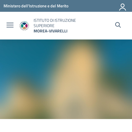
Vai ai contenuti
Vai al menu di navigazione
Vai al footer
Ministero dell'Istruzione e del Merito
ISTITUTO DI ISTRUZIONE
SUPERIORE
MOREA-VIVARELLI