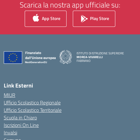
Scarica la nostra app ufficiale su:
App Store
Play Store
ISTITUTO DI ISTRUZIONE SUPERIORE
MOREA-VIVARELLI
FABRIANO
— Visita la pagina iniziale della scuola
Link Esterni
MIUR
Ufficio Scolastico Regionale
Ufficio Scolastico Territoriale
Scuola in Chiaro
Iscrizioni On Line
Invalsi