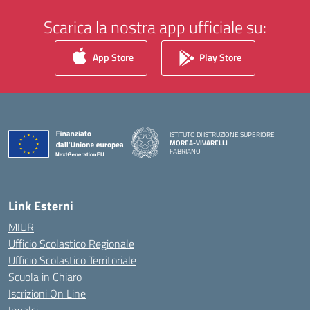
Scarica la nostra app ufficiale su:
App Store
Play Store
ISTITUTO DI ISTRUZIONE SUPERIORE
MOREA-VIVARELLI
FABRIANO
— Visita la pagina iniziale della scuola
Link Esterni
MIUR
Ufficio Scolastico Regionale
Ufficio Scolastico Territoriale
Scuola in Chiaro
Iscrizioni On Line