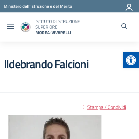
Vai ai contenuti
Vai al menu di navigazione
Vai al footer
Ministero dell'Istruzione e del Merito
ISTITUTO DI ISTRUZIONE
SUPERIORE
MOREA-VIVARELLI
Apr
Ildebrando Falcioni
Stampa / Condividi