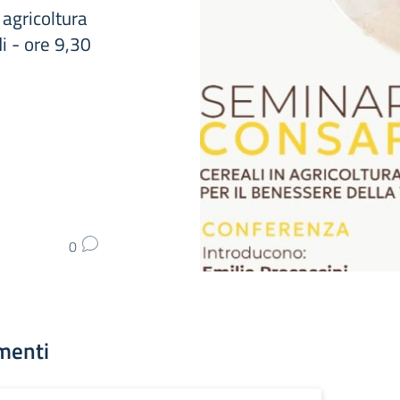
gricoltura
i - ore 9,30
0
menti