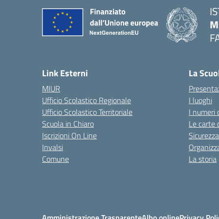
I
M
F
— 
Link Esterni
La Scuo
MIUR
Presenta
Ufficio Scolastico Regionale
I luoghi
Ufficio Scolastico Territoriale
I numeri 
Scuola in Chiaro
Le carte 
Iscrizioni On Line
Sicurezza
Invalsi
Organizz
Comune
La storia
Amministrazione Trasparente
Albo online
Privacy Poli