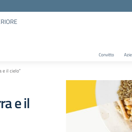
ERIORE
Convitto
Azie
 e il cielo”
a e il