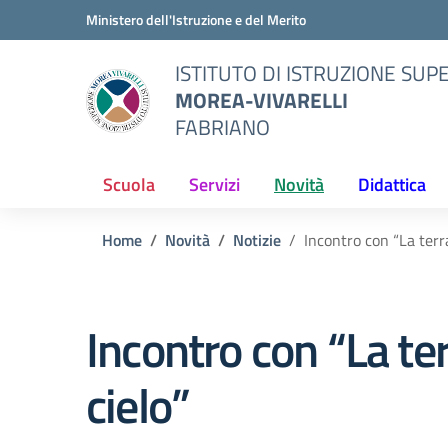
Vai ai contenuti
Vai al menu di navigazione
Vai al footer
Ministero dell'Istruzione e del Merito
ISTITUTO DI ISTRUZIONE SUP
MOREA-VIVARELLI
FABRIANO
Scuola
Servizi
Novità
Didattica
Home
Novità
Notizie
Incontro con “La terra
Incontro con “La terr
cielo”