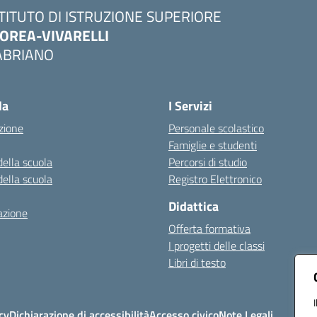
STITUTO DI ISTRUZIONE SUPERIORE
OREA-VIVARELLI
ABRIANO
Visita la pagina iniziale della scuola
la
I Servizi
zione
Personale scolastico
Famiglie e studenti
della scuola
Percorsi di studio
della scuola
Registro Elettronico
Didattica
azione
Offerta formativa
I progetti delle classi
Libri di testo
cy
Dichiarazione di accessibilità
Accesso civico
Note Legali