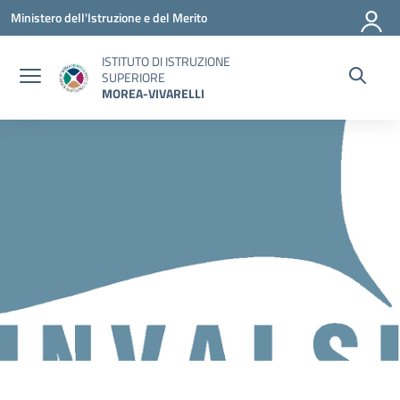
Vai ai contenuti
Vai al menu di navigazione
Vai al footer
Ministero dell'Istruzione e del Merito
ISTITUTO DI ISTRUZIONE
SUPERIORE
MOREA-VIVARELLI