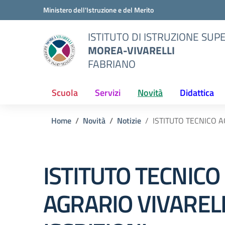
Vai ai contenuti
Vai al menu di navigazione
Vai al footer
Ministero dell'Istruzione e del Merito
ISTITUTO DI ISTRUZIONE SUP
MOREA-VIVARELLI
FABRIANO
Scuola
Servizi
Novità
Didattica
Home
Novità
Notizie
ISTITUTO TECNICO A
ISTITUTO TECNICO
AGRARIO VIVARELL