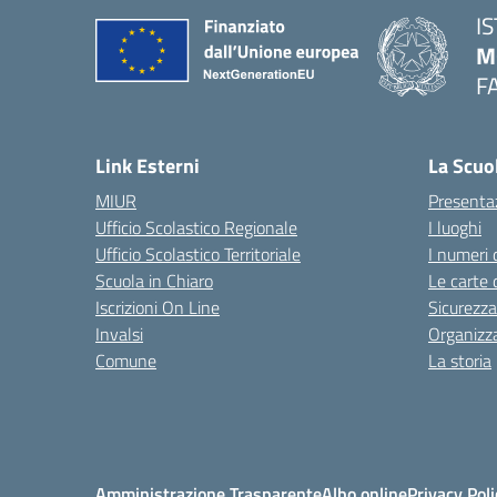
I
M
F
— 
Link Esterni
La Scuo
MIUR
Presenta
Ufficio Scolastico Regionale
I luoghi
Ufficio Scolastico Territoriale
I numeri 
Scuola in Chiaro
Le carte 
Iscrizioni On Line
Sicurezza
Invalsi
Organizz
Comune
La storia
Amministrazione Trasparente
Albo online
Privacy Poli