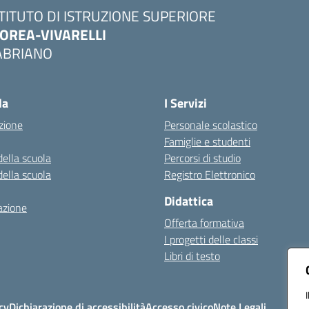
STITUTO DI ISTRUZIONE SUPERIORE
OREA-VIVARELLI
ABRIANO
Visita la pagina iniziale della scuola
la
I Servizi
zione
Personale scolastico
Famiglie e studenti
della scuola
Percorsi di studio
della scuola
Registro Elettronico
Didattica
azione
Offerta formativa
I progetti delle classi
Libri di testo
cy
Dichiarazione di accessibilità
Accesso civico
Note Legali