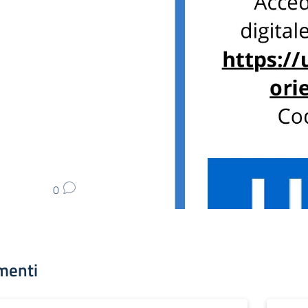
0
menti