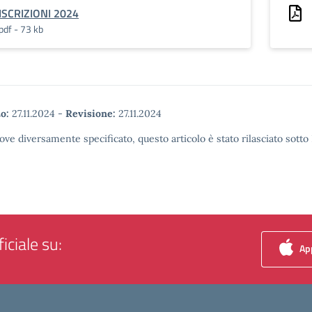
ISCRIZIONI 2024
pdf - 73 kb
o:
27.11.2024
-
Revisione:
27.11.2024
ove diversamente specificato, questo articolo è stato rilasciato sott
iciale su:
App