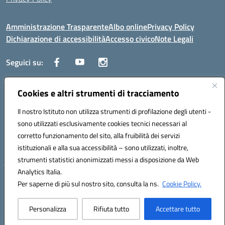
Amministrazione Trasparente
Albo online
Privacy Policy
Dichiarazione di accessibilità
Accesso civico
Note Legali
Seguici su:
Cookies e altri strumenti di tracciamento
Via dei Cappuccini, 5 - 60044 Fabriano (AN) - Tel. 0732 3373 - 0732
3573 - Mail: anis01700P@istruzione.it - PEC:
Il nostro Istituto non utilizza strumenti di profilazione degli utenti -
anis01700P@pec.istruzione.it
sono utilizzati esclusivamente cookies tecnici necessari al
Codice meccanografico: ANIS01700P - Codice iPA: istsc_ANIS01700P -
corretto funzionamento del sito, alla fruibilità dei servizi
C.F. 81002710424 - Codice univoco fatturazione elettronica (CUF):
istituzionali e alla sua accessibilità – sono utilizzati, inoltre,
UFBMDS
strumenti statistici anonimizzati messi a disposizione da Web
Analytics Italia.
Hosting & Powered by 3D Solution S.r.l.
Per saperne di più sul nostro sito, consulta la ns.
Cookie Policy.
Concept & Design by Designers Italia
Personalizza
Rifiuta tutto
Accettare tutto