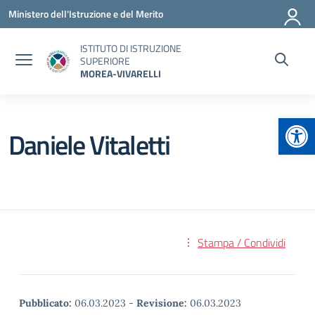
Vai ai contenuti
Vai al menu di navigazione
Vai al footer
Ministero dell'Istruzione e del Merito
ISTITUTO DI ISTRUZIONE
SUPERIORE
MOREA-VIVARELLI
Apr
Daniele Vitaletti
Stampa / Condividi
Pubblicato:
06.03.2023
-
Revisione:
06.03.2023