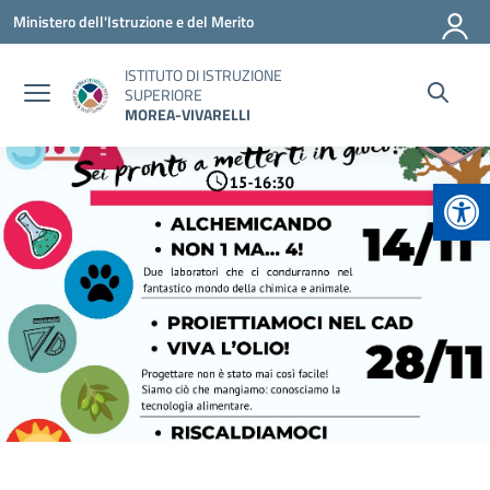
Vai ai contenuti
Vai al menu di navigazione
Vai al footer
Ministero dell'Istruzione e del Merito
ISTITUTO DI ISTRUZIONE
SUPERIORE
MOREA-VIVARELLI
Apr