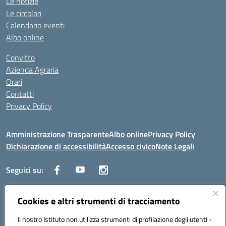
Le notizie
Le circolari
Calendario eventi
Albo online
Convitto
Azienda Agraria
Orari
Contatti
Privacy Policy
Amministrazione Trasparente
Albo online
Privacy Policy
Dichiarazione di accessibilità
Accesso civico
Note Legali
Seguici su:
Cookies e altri strumenti di tracciamento
Via dei Cappuccini, 5 - 60044 Fabriano (AN) - Tel. 0732 3373 - 0732
3573 - Mail: anis01700P@istruzione.it - PEC:
Il nostro Istituto non utilizza strumenti di profilazione degli utenti -