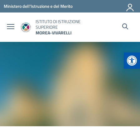
Vai ai contenuti
Vai al menu di navigazione
Vai al footer
Ministero dell'Istruzione e del Merito
ISTITUTO DI ISTRUZIONE
SUPERIORE
MOREA-VIVARELLI
Apr