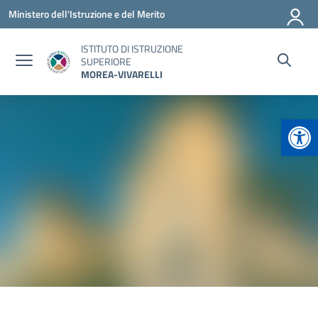
Vai ai contenuti
Vai al menu di navigazione
Vai al footer
Ministero dell'Istruzione e del Merito
ISTITUTO DI ISTRUZIONE
SUPERIORE
MOREA-VIVARELLI
Apr