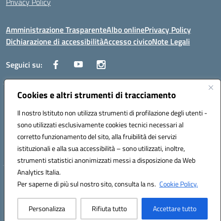
Privacy Policy
Amministrazione Trasparente
Albo online
Privacy Policy
Dichiarazione di accessibilità
Accesso civico
Note Legali
Seguici su:
Cookies e altri strumenti di tracciamento
Via dei Cappuccini, 5 - 60044 Fabriano (AN) - Tel. 0732 3373 - 0732
3573 - Mail: anis01700P@istruzione.it - PEC:
Il nostro Istituto non utilizza strumenti di profilazione degli utenti -
anis01700P@pec.istruzione.it
sono utilizzati esclusivamente cookies tecnici necessari al
Codice meccanografico: ANIS01700P - Codice iPA: istsc_ANIS01700P -
corretto funzionamento del sito, alla fruibilità dei servizi
C.F. 81002710424 - Codice univoco fatturazione elettronica (CUF):
istituzionali e alla sua accessibilità – sono utilizzati, inoltre,
UFBMDS
strumenti statistici anonimizzati messi a disposizione da Web
Analytics Italia.
Hosting & Powered by 3D Solution S.r.l.
Per saperne di più sul nostro sito, consulta la ns.
Cookie Policy.
Concept & Design by Designers Italia
Personalizza
Rifiuta tutto
Accettare tutto