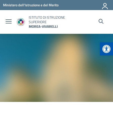
Vai ai contenuti
Vai al menu di navigazione
Vai al footer
Ministero dell'Istruzione e del Merito
ISTITUTO DI ISTRUZIONE
SUPERIORE
MOREA-VIVARELLI
Apr