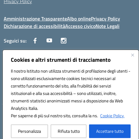
Privacy Policy
Amministrazione Trasparente
Albo online
Privacy Policy
Dichiarazione di accessibilità
Accesso civico
Note Legali
Seguici su:
Cookies e altri strumenti di tracciamento
Via dei Cappuccini, 5 - 60044 Fabriano (AN) - Tel. 0732 3373 - 0732
3573 - Mail: anis01700P@istruzione.it - PEC:
Il nostro Istituto non utilizza strumenti di profilazione degli utenti -
anis01700P@pec.istruzione.it
sono utilizzati esclusivamente cookies tecnici necessari al
Codice meccanografico: ANIS01700P - Codice iPA: istsc_ANIS01700P -
corretto funzionamento del sito, alla fruibilità dei servizi
C.F. 81002710424 - Codice univoco fatturazione elettronica (CUF):
istituzionali e alla sua accessibilità – sono utilizzati, inoltre,
UFBMDS
strumenti statistici anonimizzati messi a disposizione da Web
Analytics Italia.
Hosting & Powered by 3D Solution S.r.l.
Per saperne di più sul nostro sito, consulta la ns.
Cookie Policy.
Concept & Design by Designers Italia
Personalizza
Rifiuta tutto
Accettare tutto