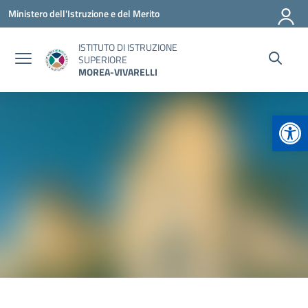
Vai ai contenuti
Vai al menu di navigazione
Vai al footer
Ministero dell'Istruzione e del Merito
ISTITUTO DI ISTRUZIONE
SUPERIORE
MOREA-VIVARELLI
Apr